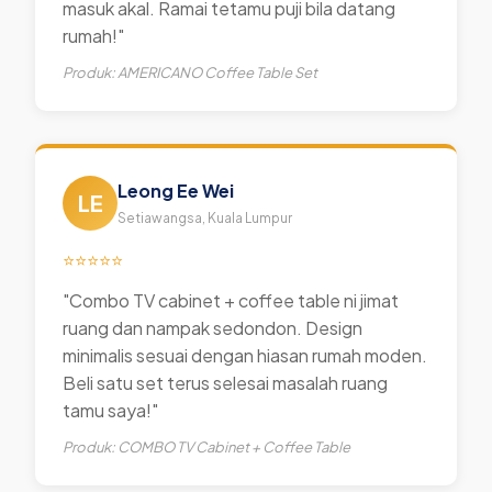
masuk akal. Ramai tetamu puji bila datang
rumah!"
Produk: AMERICANO Coffee Table Set
Leong Ee Wei
LE
Setiawangsa, Kuala Lumpur
⭐⭐⭐⭐⭐
"Combo TV cabinet + coffee table ni jimat
ruang dan nampak sedondon. Design
minimalis sesuai dengan hiasan rumah moden.
Beli satu set terus selesai masalah ruang
tamu saya!"
Produk: COMBO TV Cabinet + Coffee Table