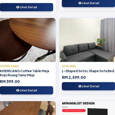
kerosakan.
Lihat Detail
Lihat Detail
COFFEE TABLE
SOFA NEW
AMERICANO Coffee Table Meja
L-Shaped Sofa L Shape Sofa Bed
Kopi Ruang Tamu Meja
RM 2,599.00
RM 399.00
Lihat Detail
Lihat Detail