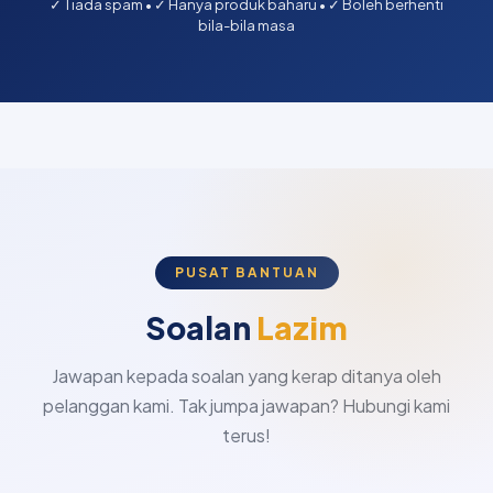
✓ Tiada spam • ✓ Hanya produk baharu • ✓ Boleh berhenti
bila-bila masa
PUSAT BANTUAN
Soalan
Lazim
Jawapan kepada soalan yang kerap ditanya oleh
pelanggan kami. Tak jumpa jawapan? Hubungi kami
terus!