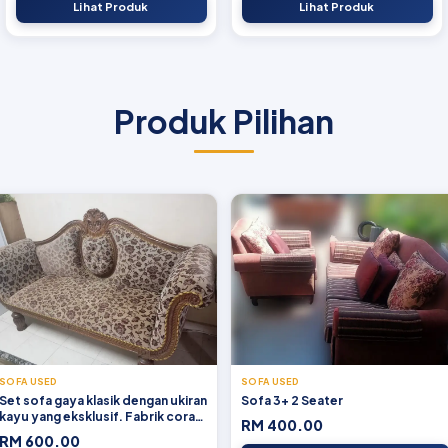
Lihat Produk
Lihat Produk
Produk Pilihan
SOFA USED
SOFA USED
Set sofa gaya klasik dengan ukiran
Sofa 3+ 2 Seater
kayu yang eksklusif. Fabrik corak
RM 400.00
bunga, terjaga rapi, dan tiada
RM 600.00