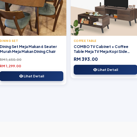
DINING SET
COFFEE TABLE
Dining Set Meja Makan 6 Seater
COMBO TV Cabinet + Coffee
Murah Meja Makan Dining Chair
Table Meja TV Meja Kopi Side
Table Home Living
RM 393.00
RM 1,650.00
RM 1,299.00
Lihat Detail
Lihat Detail