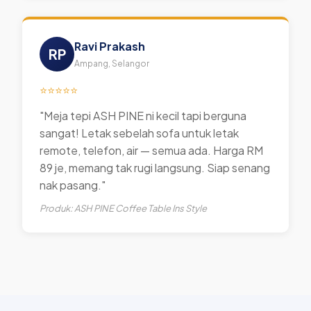
Ravi Prakash
RP
Ampang, Selangor
⭐⭐⭐⭐⭐
"Meja tepi ASH PINE ni kecil tapi berguna
sangat! Letak sebelah sofa untuk letak
remote, telefon, air — semua ada. Harga RM
89 je, memang tak rugi langsung. Siap senang
nak pasang."
Produk: ASH PINE Coffee Table Ins Style