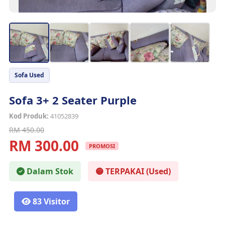
Sofa Used
Sofa 3+ 2 Seater Purple
Kod Produk:
41052839
RM 450.00
RM 300.00
PROMOSI
Dalam Stok
🟡 TERPAKAI (Used)
83 Visitor